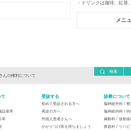
・ドリンクは珈琲、紅茶
メニ
検索
さんの権利について
いて
受診する
診察について
初めて受診される方へ
脳神経外科
整
施設基準
再診の方へ
脳神経内科
内
沿革
外国人患者さんへ
麻酔科
放射線
画
かかりつけ医を持ちましょう
救急科
リハビ